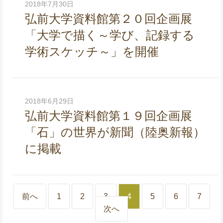
2018年7月30日
弘前大学資料館第２０回企画展
「大学で描く～学び、記録する
学術スケッチ～」を開催
2018年6月29日
弘前大学資料館第１９回企画展
「石」の世界が新聞（陸奥新報）
に掲載
前へ
1
2
3
4
5
6
7
次へ